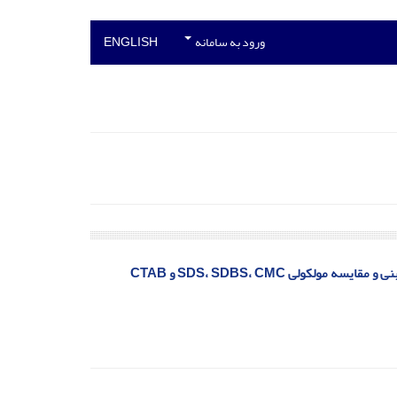
ورود به سامانه
ENGLISH
لی SDS، SDBS، CMC و CTAB