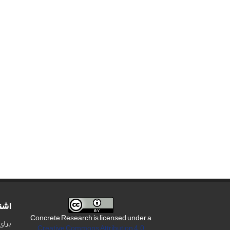
اشت
Concrete Research is licensed under a
برای
Creative Commons Attribution 4.0