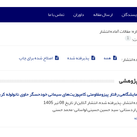
ویسندگان
ارسال مقاله
داوران
تماس با ما
ره:
مقالات آماده انتشار
1
ات:
همه
پذیرفته شده
اصلاح شده برای چاپ
ده انتشار:
 پژوهشی
ایشگاهی رفتار پیزومقاومتی کامپوزیت‌های سیمانی خودحسگر حاوی نانولوله کربنی و مقایسه مولکو
ه انتشار، پذیرفته شده، انتشار آنلاین از تاریخ
08 تیر 1405
اردستانی؛ سید حسین حسینی لواسانی؛ محمد حسنی
ه