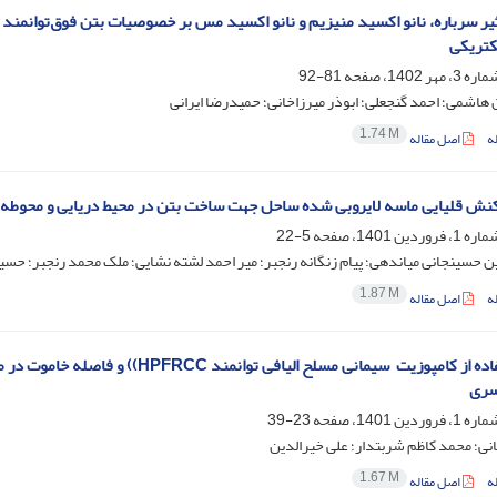
یر سرباره، نانو اکسید منیزیم و نانو اکسید مس بر خصوصیات بتن فوق‌توانمند 
کتریکی
81-92
هاشمی؛ احمد گنجعلی؛ ابوذر میرزاخانی؛ حمیدرضا ایرانی
1.74 M
ه
اصل مقاله
نش قلیایی ماسه لایروبی شده ساحل جهت ساخت بتن در محیط دریایی و محوطه بن
5-22
حسینجانی میاندهی؛ پیام زنگانه رنجبر؛ میر احمد لشته نشایی؛ ملک محمد رنجبر؛ حسی
1.87 M
ه
اصل مقاله
تاثیر استفاده از کامپوزیت ‌ سیمانی م
سری
23-39
نی؛ محمد کاظم شربتدار؛ علی خیرالدین
1.67 M
ه
اصل مقاله