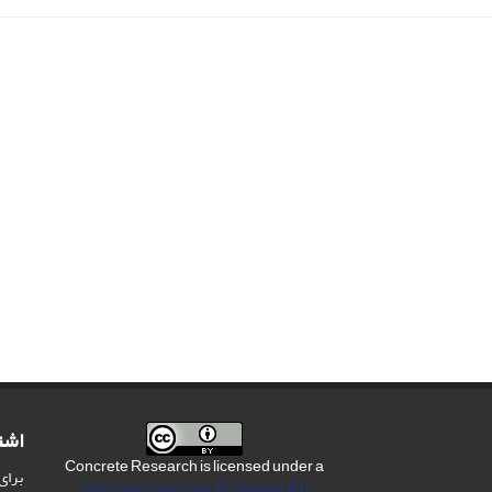
اشت
Concrete Research is licensed under a
برای
Creative Commons Attribution 4.0