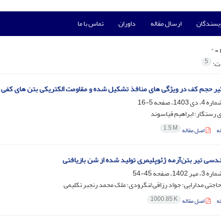
ویسندگان
ارسال مقاله
داوران
تماس با ما
 =
"
5
ات:
یر حجم کف در ویژگی های منافذ تشکیل شده و مقاومت الکتریکی بتن های کفی
5-16
 رستگار؛ ابراهیم قیاسوند
1.5 M
ه
اصل مقاله
سی تیر بتن‌آرمه ژئوپلیمری تولید شده از شن بازیافتی
45-54
جتی مدارایی؛ جواد رزاقی لنگرودی؛ ملک محمد رنجبر تکلیمی
1000.85 K
ه
اصل مقاله